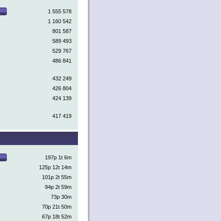
1 555 578
1 160 542
801 587
589 493
529 767
486 841
432 249
426 804
424 139
417 419
197p 1t 6m
125p 12t 14m
101p 2t 55m
94p 2t 59m
73p 30m
70p 21t 50m
67p 18t 52m