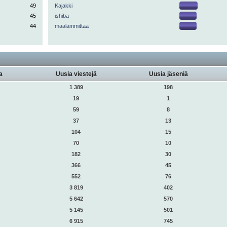
49
Kajakki
45
ishiba
44
maalämmittää
a
Uusia viestejä
Uusia jäseniä
1 389
198
19
1
59
8
37
13
104
15
70
10
182
30
366
45
552
76
3 819
402
5 642
570
5 145
501
6 915
745