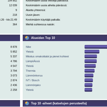
154 852
Keskimäärin uusia viestejä päivässä:
12 039
Keskimäärin uusia aiheita päivässä:
9
Alueita yhteensä:
218
Uusin jäsen:
.26 - klo:21:49
Keskimäärin käyttäjiä paikalla:
364
Miehiä suhteessa naisiin:
Alueiden Top 10
8 878
Nibe
5 852
Yleistä
5 337
Mitoitus omakotitalot ja pienet kohteet
4 786
LämpöÄssä
4 547
Yleistä
3 794
Thermia
3 073
Lämmönkeruu
2 874
IVT / Bosch
2 436
Lämmönjako
2 258
Yleistä
Top 10 -aiheet (katselujen perusteella)