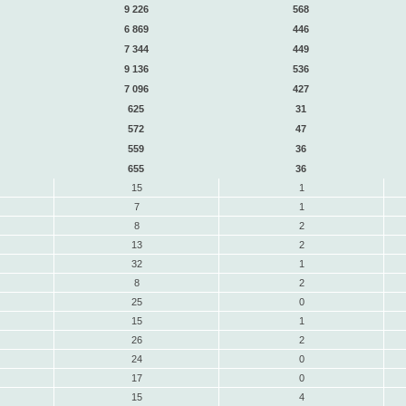
9 226
568
6 869
446
7 344
449
9 136
536
7 096
427
625
31
572
47
559
36
655
36
15
1
7
1
8
2
13
2
32
1
8
2
25
0
15
1
26
2
24
0
17
0
15
4