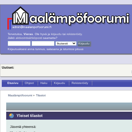
Tervetuloa,
Vieras
. Ole hyvä ja
kirjaudu
tai
rekisteröidy
.
Jäikö
aktivointisähköposti
saamatta?
Kirjautuaksesi anna tunnus, salasana ja istuntosi pituus
Uutiset:
Etusivu
Ohjeet
Haku
Kirjaudu
Rekisteröidy
Maalämpöfoorumi
»
Tilastot
Yleiset tilastot
Jäseniä yhteensä: