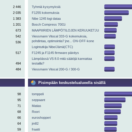
2 446
Tyhmiä kysymyksiä
2 035
F1255 kokemuksia
1 383
Nibe 1245 logi dataa
1 201
Bosch Compress 7001i
673
MAAPIIIRIEN LÄMPÖTILOJEN KERUUKETJU
542
Viessmann Vitocal 333-G kokemuksia,
pohdintaa, optimointia? jne... ON-OFF-kone
536
Logintutkija Nibe/Jämä(CTC)
517
F1245 ja F1145 firmware päivitys
Lämpöässä VS 8.0 mitä säätöjä kannattaa
494
testailla?
484
Viessmann Vitocal 200-G / 300-G
Pisimpään keskustelualueella sisällä
98
tomppeli
95
seppaant
71
Matias
68
Roori
66
euroshopperi
64
jm82
59
fraatti