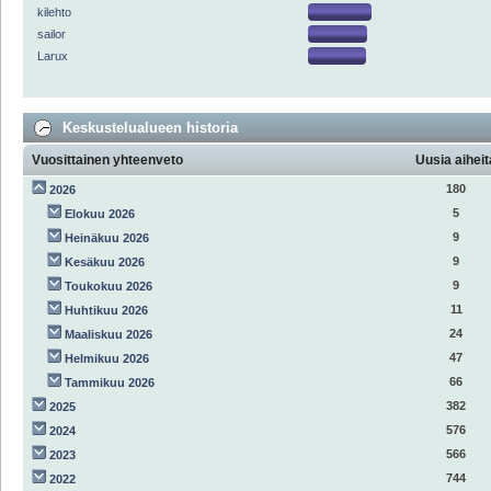
kilehto
sailor
Larux
Keskustelualueen historia
Vuosittainen yhteenveto
Uusia aiheit
180
2026
5
Elokuu 2026
9
Heinäkuu 2026
9
Kesäkuu 2026
9
Toukokuu 2026
11
Huhtikuu 2026
24
Maaliskuu 2026
47
Helmikuu 2026
66
Tammikuu 2026
382
2025
576
2024
566
2023
744
2022