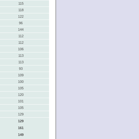
115
118
122
96
144
112
112
106
113
113
93
109
100
105
120
101
105
129
129
161
149