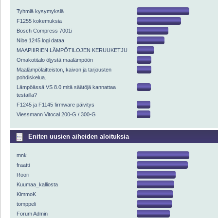
Tyhmiä kysymyksiä
F1255 kokemuksia
Bosch Compress 7001i
Nibe 1245 logi dataa
MAAPIIIRIEN LÄMPÖTILOJEN KERUUKETJU
Omakotitalo öljystä maalämpöön
Maalämpölaitteiston, kaivon ja tarjousten
pohdiskelua.
Lämpöässä VS 8.0 mitä säätöjä kannattaa
testailla?
F1245 ja F1145 firmware päivitys
Viessmann Vitocal 200-G / 300-G
Eniten uusien aiheiden aloituksia
mnk
fraatti
Roori
Kuumaa_kalliosta
KimmoK
tomppeli
Forum Admin