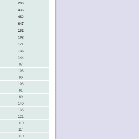
296
435
452
647
182
182
171
135
144
87
103
90
103
91
89
140
135
121
110
114
110