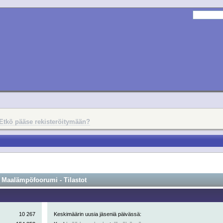
Etkö pääse rekisteröitymään?
Maalämpöfoorumi - Tilastot
10 267
Keskimäärin uusia jäseniä päivässä: