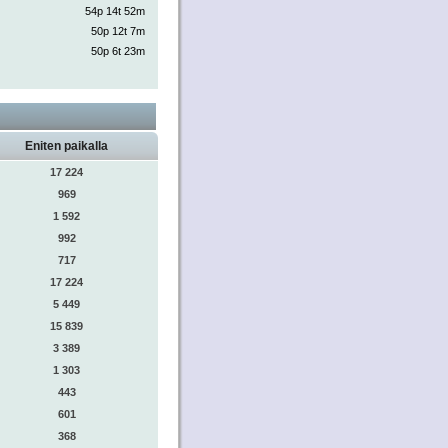
54p 14t 52m
50p 12t 7m
50p 6t 23m
Eniten paikalla
17 224
969
1 592
992
717
17 224
5 449
15 839
3 389
1 303
443
601
368