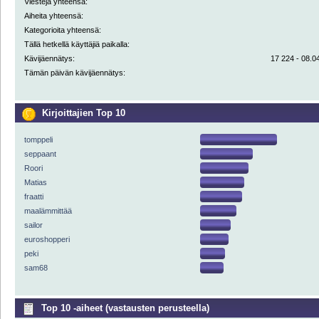
Viestejä yhteensä:
Aiheita yhteensä:
Kategorioita yhteensä:
Tällä hetkellä käyttäjiä paikalla:
Kävijäennätys:
17 224 - 08.04
Tämän päivän kävijäennätys:
Kirjoittajien Top 10
tomppeli
seppaant
Roori
Matias
fraatti
maalämmittää
sailor
euroshopperi
peki
sam68
Top 10 -aiheet (vastausten perusteella)