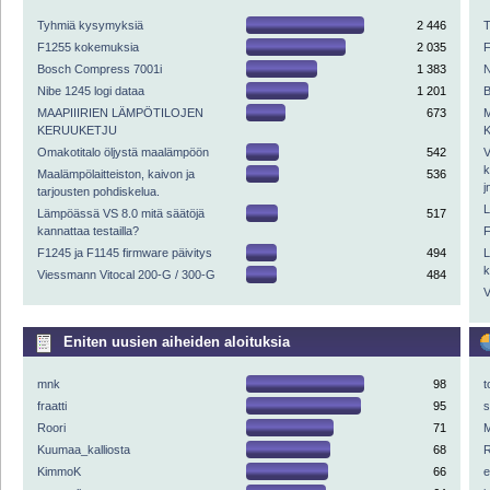
Tyhmiä kysymyksiä
2 446
F1255 kokemuksia
2 035
Bosch Compress 7001i
1 383
N
Nibe 1245 logi dataa
1 201
MAAPIIIRIEN LÄMPÖTILOJEN
673
KERUUKETJU
Omakotitalo öljystä maalämpöön
542
V
k
Maalämpölaitteiston, kaivon ja
536
j
tarjousten pohdiskelua.
L
Lämpöässä VS 8.0 mitä säätöjä
517
kannattaa testailla?
F
F1245 ja F1145 firmware päivitys
494
L
k
Viessmann Vitocal 200-G / 300-G
484
V
Eniten uusien aiheiden aloituksia
mnk
98
t
fraatti
95
Roori
71
M
Kuumaa_kalliosta
68
R
KimmoK
66
e