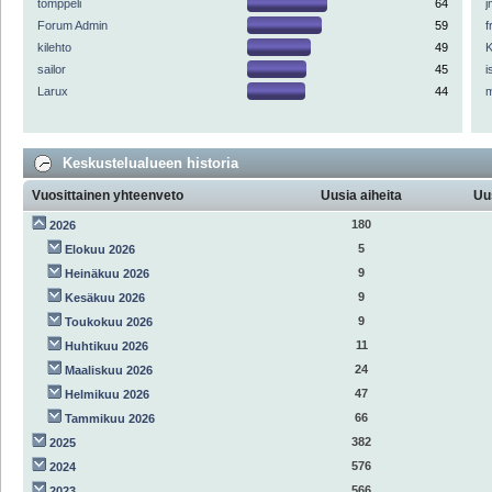
tomppeli
64
Forum Admin
59
f
kilehto
49
K
sailor
45
i
Larux
44
Keskustelualueen historia
Vuosittainen yhteenveto
Uusia aiheita
Uu
180
2026
5
Elokuu 2026
9
Heinäkuu 2026
9
Kesäkuu 2026
9
Toukokuu 2026
11
Huhtikuu 2026
24
Maaliskuu 2026
47
Helmikuu 2026
66
Tammikuu 2026
382
2025
576
2024
566
2023