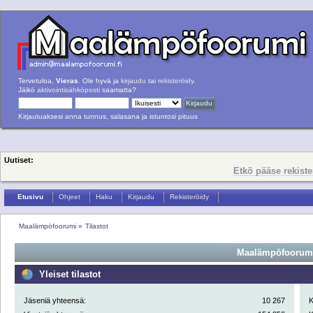
Tervetuloa,
Vieras
. Ole hyvä ja
kirjaudu
tai
rekisteröidy
.
Jäikö
aktivointisähköposti
saamatta?
Kirjautuaksesi anna tunnus, salasana ja istuntosi pituus
Uutiset:
Etkö pääse rekist
Etusivu
Ohjeet
Haku
Kirjaudu
Rekisteröidy
Maalämpöfoorumi
»
Tilastot
Maalämpöfoorumi 
Yleiset tilastot
Jäseniä yhteensä:
10 267
K