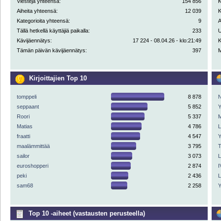
Viestejä yhteensä:
154 856
K
Aiheita yhteensä:
12 039
K
Kategorioita yhteensä:
9
A
Tällä hetkellä käyttäjiä paikalla:
233
U
Kävijäennätys:
17 224 - 08.04.26 - klo:21:49
K
Tämän päivän kävijäennätys:
397
M
Kirjoittajien Top 10
tomppeli
8 878
N
seppaant
5 852
Y
Roori
5 337
M
Matias
4 786
fraatti
4 547
Y
maalämmittää
3 795
sailor
3 073
euroshopperi
2 874
I
peki
2 436
sam68
2 258
Y
Top 10 -aiheet (vastausten perusteella)