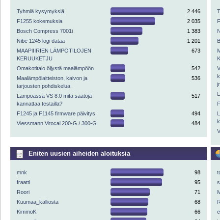
Tyhmiä kysymyksiä
2 446
F1255 kokemuksia
2 035
Bosch Compress 7001i
1 383
N
Nibe 1245 logi dataa
1 201
MAAPIIIRIEN LÄMPÖTILOJEN
673
KERUUKETJU
Omakotitalo öljystä maalämpöön
542
V
k
Maalämpölaitteiston, kaivon ja
536
j
tarjousten pohdiskelua.
L
Lämpöässä VS 8.0 mitä säätöjä
517
kannattaa testailla?
F
F1245 ja F1145 firmware päivitys
494
L
k
Viessmann Vitocal 200-G / 300-G
484
V
Eniten uusien aiheiden aloituksia
mnk
98
t
fraatti
95
Roori
71
M
Kuumaa_kalliosta
68
R
KimmoK
66
e