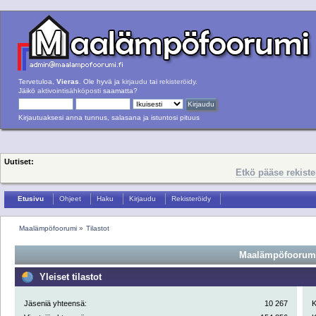
Tervetuloa,
Vieras
. Ole hyvä ja
kirjaudu
tai
rekisteröidy
.
Jäikö
aktivointisähköposti
saamatta?
Kirjautuaksesi anna tunnus, salasana ja istuntosi pituus
Uutiset:
Etkö pääse rekist
Etusivu
Ohjeet
Haku
Kirjaudu
Rekisteröidy
Maalämpöfoorumi
»
Tilastot
Maalämpöfoorumi 
Yleiset tilastot
Jäseniä yhteensä:
10 267
K