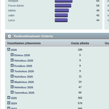
tomppeli
64
Forum Admin
59
f
kilehto
49
K
sailor
45
i
Larux
44
Keskustelualueen historia
Vuosittainen yhteenveto
Uusia aiheita
Uu
180
2026
5
Elokuu 2026
9
Heinäkuu 2026
9
Kesäkuu 2026
9
Toukokuu 2026
11
Huhtikuu 2026
24
Maaliskuu 2026
47
Helmikuu 2026
66
Tammikuu 2026
382
2025
576
2024
566
2023