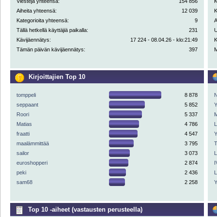
Viestejä yhteensä:
154 856
K
Aiheita yhteensä:
12 039
K
Kategorioita yhteensä:
9
A
Tällä hetkellä käyttäjiä paikalla:
231
U
Kävijäennätys:
17 224 - 08.04.26 - klo:21:49
K
Tämän päivän kävijäennätys:
397
M
Kirjoittajien Top 10
tomppeli
8 878
N
seppaant
5 852
Y
Roori
5 337
M
Matias
4 786
fraatti
4 547
Y
maalämmittää
3 795
sailor
3 073
euroshopperi
2 874
I
peki
2 436
sam68
2 258
Y
Top 10 -aiheet (vastausten perusteella)