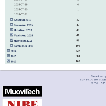
2015-07-29
0
2015-07-30
1
2015-07-31
1
30
Kesäkuu 2015
49
Toukokuu 2015
40
Huhtikuu 2015
41
Maaliskuu 2015
51
Helmikuu 2015
109
Tammikuu 2015
737
2014
804
2013
162
2012
Theme Inno, b
SMF 2.0.17
|
SMF © 201
XHTML
RSS