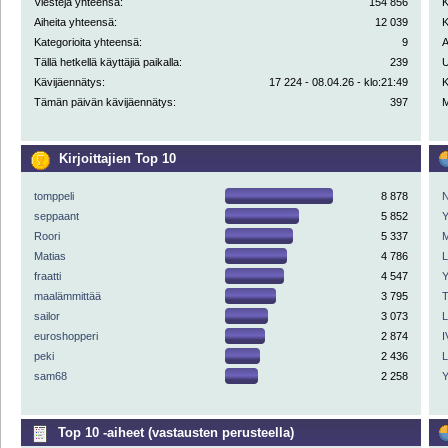
Viestejä yhteensä:
154 856
K
Aiheita yhteensä:
12 039
K
Kategorioita yhteensä:
9
A
Tällä hetkellä käyttäjiä paikalla:
239
U
Kävijäennätys:
17 224 - 08.04.26 - klo:21:49
K
Tämän päivän kävijäennätys:
397
M
Kirjoittajien Top 10
tomppeli
8 878
N
seppaant
5 852
Y
Roori
5 337
M
Matias
4 786
fraatti
4 547
Y
maalämmittää
3 795
sailor
3 073
euroshopperi
2 874
I
peki
2 436
sam68
2 258
Y
Top 10 -aiheet (vastausten perusteella)