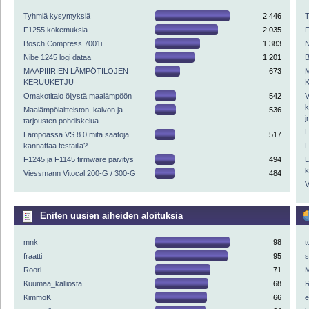
Tyhmiä kysymyksiä
2 446
F1255 kokemuksia
2 035
Bosch Compress 7001i
1 383
N
Nibe 1245 logi dataa
1 201
MAAPIIIRIEN LÄMPÖTILOJEN
673
KERUUKETJU
Omakotitalo öljystä maalämpöön
542
V
k
Maalämpölaitteiston, kaivon ja
536
j
tarjousten pohdiskelua.
L
Lämpöässä VS 8.0 mitä säätöjä
517
kannattaa testailla?
F
F1245 ja F1145 firmware päivitys
494
L
k
Viessmann Vitocal 200-G / 300-G
484
V
Eniten uusien aiheiden aloituksia
mnk
98
t
fraatti
95
Roori
71
M
Kuumaa_kalliosta
68
R
KimmoK
66
e