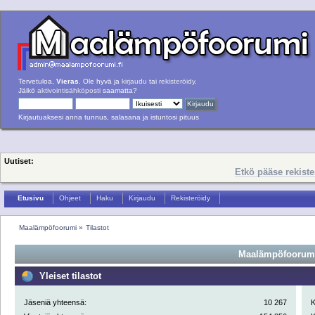
Tervetuloa,
Vieras
. Ole hyvä ja
kirjaudu
tai
rekisteröidy
.
Jäikö
aktivointisähköposti
saamatta?
Kirjautuaksesi anna tunnus, salasana ja istuntosi pituus
Uutiset:
Etkö pääse rekist
Etusivu
Ohjeet
Haku
Kirjaudu
Rekisteröidy
Maalämpöfoorumi
»
Tilastot
Maalämpöfoorumi 
Yleiset tilastot
Jäseniä yhteensä:
10 267
K