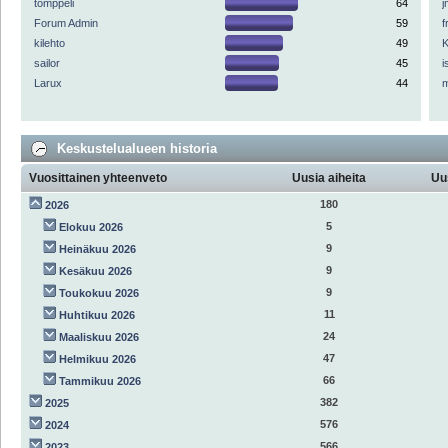
tomppeli
64
Forum Admin
59
f
kilehto
49
K
sailor
45
i
Larux
44
Keskustelualueen historia
Vuosittainen yhteenveto
Uusia aiheita
Uu
180
2026
5
Elokuu 2026
9
Heinäkuu 2026
9
Kesäkuu 2026
9
Toukokuu 2026
11
Huhtikuu 2026
24
Maaliskuu 2026
47
Helmikuu 2026
66
Tammikuu 2026
382
2025
576
2024
566
2023