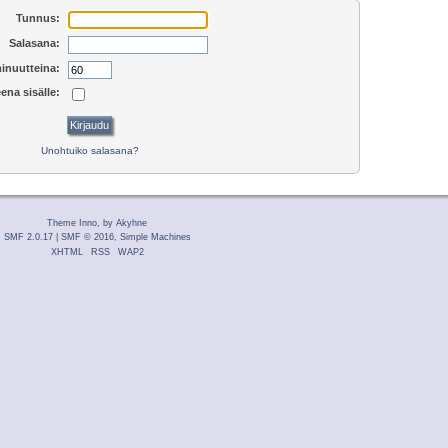
Tunnus:
Salasana:
inuutteina:
ena sisälle:
Unohtuiko salasana?
Theme Inno, by Akyhne
SMF 2.0.17
|
SMF © 2016
,
Simple Machines
XHTML
RSS
WAP2