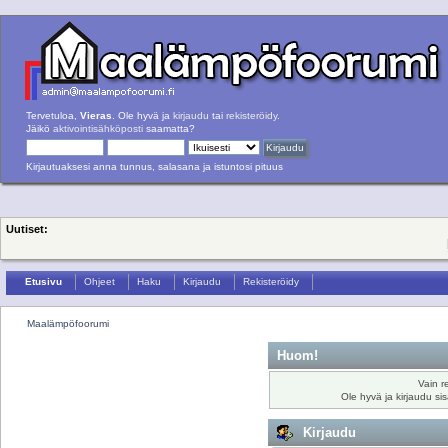
Tervetuloa,
Vieras
. Ole hyvä ja
kirjaudu
tai
rekisteröidy
.
Jäikö
aktivointisähköposti
saamatta?
Kirjautuaksesi anna tunnus, salasana ja istuntosi pituus
Uutiset:
Etusivu
Ohjeet
Haku
Kirjaudu
Rekisteröidy
Maalämpöfoorumi
Huom!
Vain r
Ole hyvä ja kirjaudu si
Kirjaudu