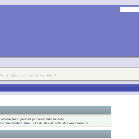
Etkö pääse rekisteröitymään?
ekisteröityneet jäsenet pääsevät tälle alueelle.
sään tai
rekisteröi tunnus
keskustelualueelle Maalämpöfoorumi.