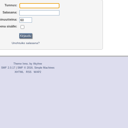
Tunnus:
Salasana:
inuutteina:
ena sisälle:
Unohtuiko salasana?
Theme Inno, by Akyhne
SMF 2.0.17
|
SMF © 2016
,
Simple Machines
XHTML
RSS
WAP2