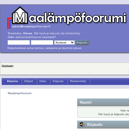
Tervetuloa,
Vieras
. Ole hyvä ja
kirjaudu
tai
rekisteröidy
.
Jäikö
aktivointisähköposti
saamatta?
Kirjautuaksesi anna tunnus, salasana ja istuntosi pituus
Uutiset:
Etusivu
Ohjeet
Haku
Kirjaudu
Rekisteröidy
Maalämpöfoorumi
Huom!
Vain r
Ole hyvä ja kirjaudu si
Kirjaudu