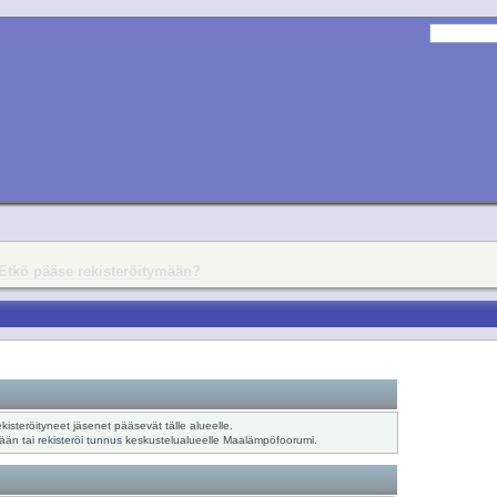
Etkö pääse rekisteröitymään?
ekisteröityneet jäsenet pääsevät tälle alueelle.
sään tai
rekisteröi tunnus
keskustelualueelle Maalämpöfoorumi.