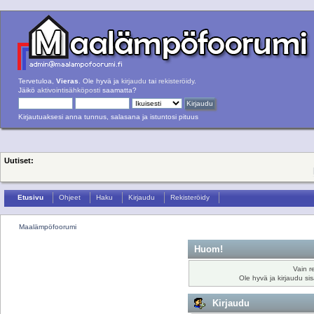
Tervetuloa,
Vieras
. Ole hyvä ja
kirjaudu
tai
rekisteröidy
.
Jäikö
aktivointisähköposti
saamatta?
Kirjautuaksesi anna tunnus, salasana ja istuntosi pituus
Uutiset:
Etusivu
Ohjeet
Haku
Kirjaudu
Rekisteröidy
Maalämpöfoorumi
Huom!
Vain r
Ole hyvä ja kirjaudu si
Kirjaudu