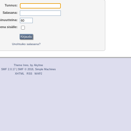
Tunnus:
Salasana:
inuutteina:
ena sisälle:
Unohtuiko salasana?
Theme Inno, by Akyhne
SMF 2.0.17
|
SMF © 2016
,
Simple Machines
XHTML
RSS
WAP2