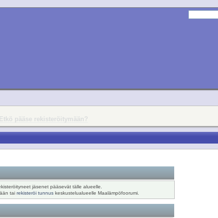
Etkö pääse rekisteröitymään?
ekisteröityneet jäsenet pääsevät tälle alueelle.
sään tai
rekisteröi tunnus
keskustelualueelle Maalämpöfoorumi.