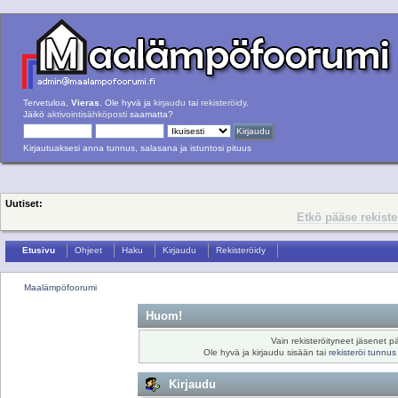
Tervetuloa,
Vieras
. Ole hyvä ja
kirjaudu
tai
rekisteröidy
.
Jäikö
aktivointisähköposti
saamatta?
Kirjautuaksesi anna tunnus, salasana ja istuntosi pituus
Uutiset:
Etkö pääse rekist
Etusivu
Ohjeet
Haku
Kirjaudu
Rekisteröidy
Maalämpöfoorumi
Huom!
Vain rekisteröityneet jäsenet pä
Ole hyvä ja kirjaudu sisään tai
rekisteröi tunnus
Kirjaudu