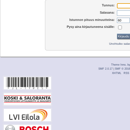
Tunnus:
Salasana:
Istunnon pituus minuutteina:
Pysy aina kirjautuneena sisälle:
Unohtuiko sal
Theme Inno, b
SMF 2.0.17
|
SMF © 201
XHTML
RSS