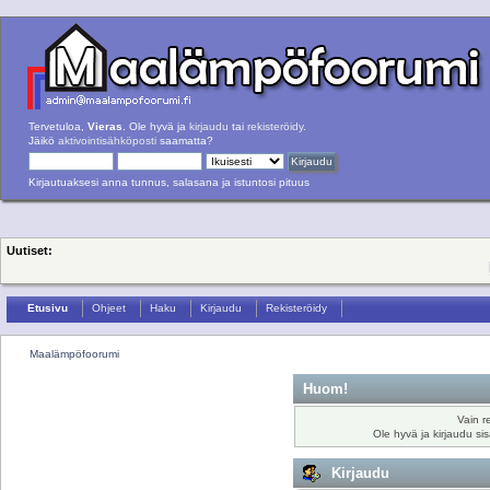
Tervetuloa,
Vieras
. Ole hyvä ja
kirjaudu
tai
rekisteröidy
.
Jäikö
aktivointisähköposti
saamatta?
Kirjautuaksesi anna tunnus, salasana ja istuntosi pituus
Uutiset:
Etusivu
Ohjeet
Haku
Kirjaudu
Rekisteröidy
Maalämpöfoorumi
Huom!
Vain r
Ole hyvä ja kirjaudu si
Kirjaudu