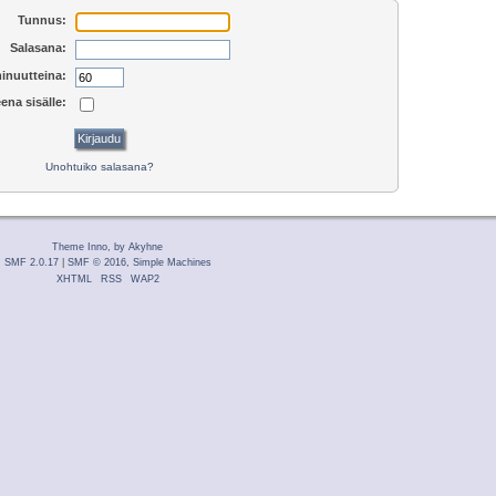
Tunnus:
Salasana:
inuutteina:
ena sisälle:
Unohtuiko salasana?
Theme Inno, by Akyhne
SMF 2.0.17
|
SMF © 2016
,
Simple Machines
XHTML
RSS
WAP2