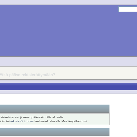
Etkö pääse rekisteröitymään?
ekisteröityneet jäsenet pääsevät tälle alueelle.
sään tai
rekisteröi tunnus
keskustelualueelle Maalämpöfoorumi.