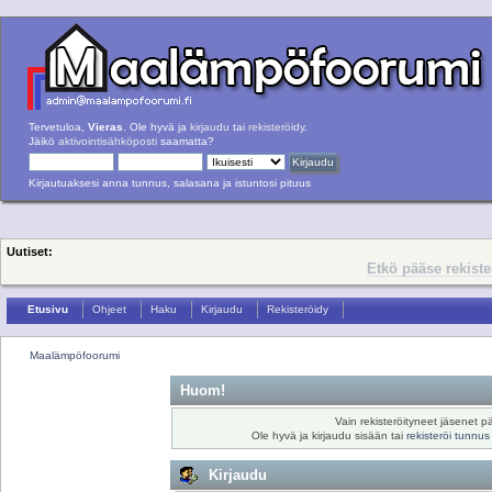
Tervetuloa,
Vieras
. Ole hyvä ja
kirjaudu
tai
rekisteröidy
.
Jäikö
aktivointisähköposti
saamatta?
Kirjautuaksesi anna tunnus, salasana ja istuntosi pituus
Uutiset:
Etkö pääse rekist
Etusivu
Ohjeet
Haku
Kirjaudu
Rekisteröidy
Maalämpöfoorumi
Huom!
Vain rekisteröityneet jäsenet pä
Ole hyvä ja kirjaudu sisään tai
rekisteröi tunnus
Kirjaudu