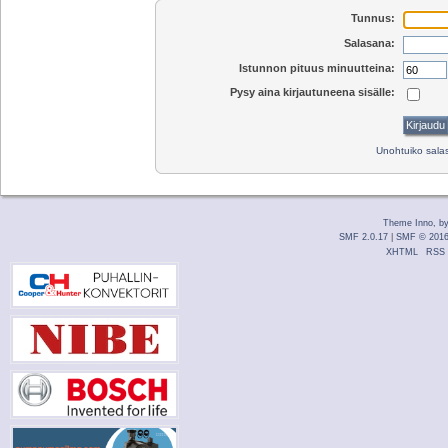
Tunnus:
Salasana:
Istunnon pituus minuutteina:
Pysy aina kirjautuneena sisälle:
Unohtuiko sal
Theme Inno, b
SMF 2.0.17
|
SMF © 201
XHTML
RSS