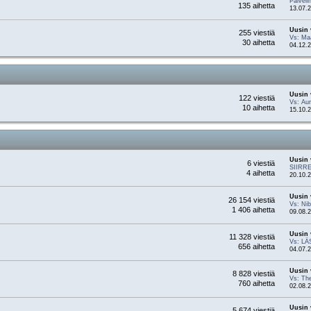
Palvel
135 aihetta
13.07.2
Uusin 
255 viestiä
Vs: Ma
30 aihetta
04.12.2
Uusin 
122 viestiä
Vs: Aur
10 aihetta
15.10.2
Uusin 
6 viestiä
SIIRRE
4 aihetta
20.10.2
Uusin 
26 154 viestiä
Vs: Ni
1 406 aihetta
09.08.2
Uusin 
11 328 viestiä
Vs: L
656 aihetta
04.07.2
Uusin 
8 828 viestiä
Vs: The
760 aihetta
02.08.2
Uusin 
5 674 viestiä