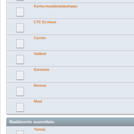
Karhu-maalämpöpumppu
CTC Ecoheat
Carrier
Vaillant
Euronom
Nereus
Muut
Maalämmön suunnittelu
Yleistä