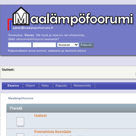
Tervetuloa,
Vieras
. Ole hyvä ja
kirjaudu
tai
rekisteröidy
.
Jäikö
aktivointisähköposti
saamatta?
Kirjautuaksesi anna tunnus, salasana ja istuntosi pituus
Uutiset:
Etusivu
Ohjeet
Haku
Kirjaudu
Rekisteröidy
Maalämpöfoorumi
Yleistä
Uutiset
Foorumista itsestään