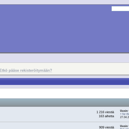
Etkö pääse rekisteröitymään?
Uusin 
1 216 viestiä
+ for t
163 aihetta
27.04.2
Uusin 
909 viestiä