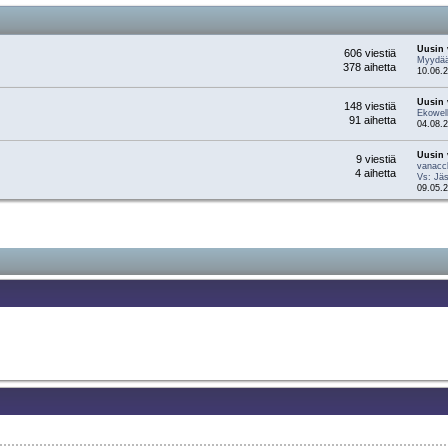
Uusin 
606 viestiä
Myydään
378 aihetta
10.06.2
Uusin 
148 viestiä
Ekowell
91 aihetta
04.08.2
Uusin 
9 viestiä
vanacc
4 aihetta
Vs: Jäs
09.05.2