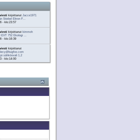
viesti
kirjoittanut
Jacce1971
 Stiebel Eltron F...
6 - klo:23:57
viesti
kirjoittanut
kimmoh
 EVT 752 Ekologi ...
6 - klo:16:39
viesti
kirjoittanut
liecy@bugfoo.com
pi sähköovali 1,2
3 - klo:14:00