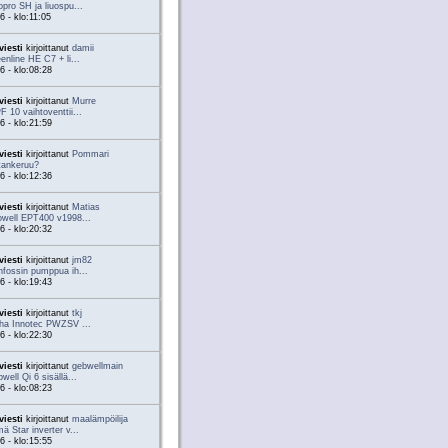
pro SH ja liuospu...
6 - klo:11:05
viesti
kirjoittanut
damii
enline HE C7 + li...
6 - klo:08:28
viesti
kirjoittanut
Murre
 10 vaihtoventtii...
6 - klo:21:59
viesti
kirjoittanut
Pommari
tankeruu?
6 - klo:12:36
viesti
kirjoittanut
Matias
owell EPT400 v1998...
6 - klo:20:32
viesti
kirjoittanut
jm82
fossin pumppua ih...
6 - klo:19:43
viesti
kirjoittanut
tkj
pha Innotec PWZSV ...
6 - klo:22:30
viesti
kirjoittanut
gebwellmain
well Qi 6 sisällä...
6 - klo:08:23
viesti
kirjoittanut
maalämpöilija
ä Star inverter v...
6 - klo:15:55