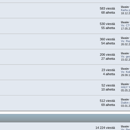
Uusin 
583 viestiä
Karhu p
68 aihetta
18.12.2
Uusin 
530 viestiä
Vs: CT
55 aihetta
17.05.2
Uusin 
360 viestiä
Vs: Re
54 aihetta
26.02.2
Uusin 
206 viestiä
Vs: g
27 aihetta
15.02.2
Uusin 
23 viestiä
Vs: Ko
4 aihetta
29.09.1
Uusin 
52 viestiä
HÄLY 
10 aihetta
05.05.2
Uusin 
512 viestiä
Daikin 
69 aihetta
03.01.2
Uusin 
14 224 viestiä
Vs: Per