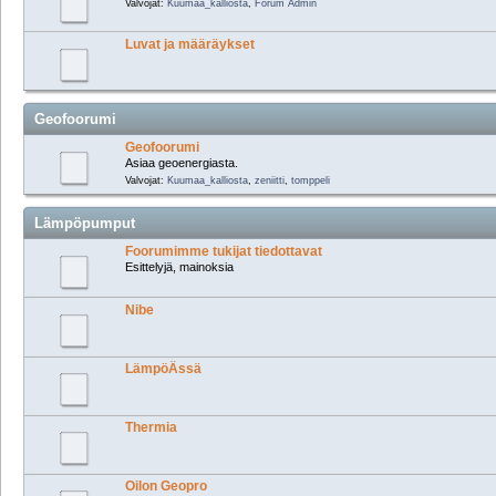
Valvojat:
Kuumaa_kalliosta
,
Forum Admin
Luvat ja määräykset
Geofoorumi
Geofoorumi
Asiaa geoenergiasta.
Valvojat:
Kuumaa_kalliosta
,
zeniitti
,
tomppeli
Lämpöpumput
Foorumimme tukijat tiedottavat
Esittelyjä, mainoksia
Nibe
LämpöÄssä
Thermia
Oilon Geopro