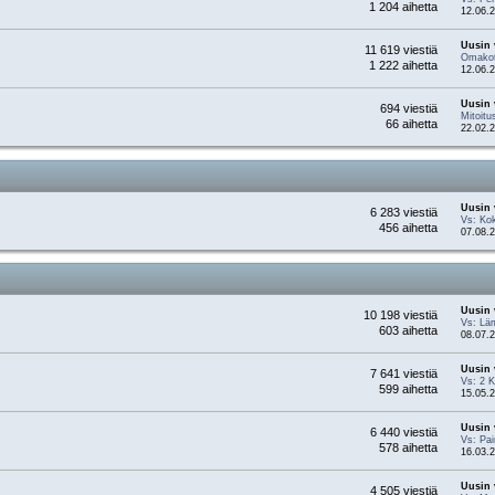
1 204 aihetta
12.06.2
Uusin 
11 619 viestiä
Omakoti
1 222 aihetta
12.06.2
Uusin 
694 viestiä
Mitoitu
66 aihetta
22.02.2
Uusin 
6 283 viestiä
Vs: Kok
456 aihetta
07.08.2
Uusin 
10 198 viestiä
Vs: Läm
603 aihetta
08.07.2
Uusin 
7 641 viestiä
Vs: 2 K
599 aihetta
15.05.2
Uusin 
6 440 viestiä
Vs: Pai
578 aihetta
16.03.2
Uusin 
4 505 viestiä