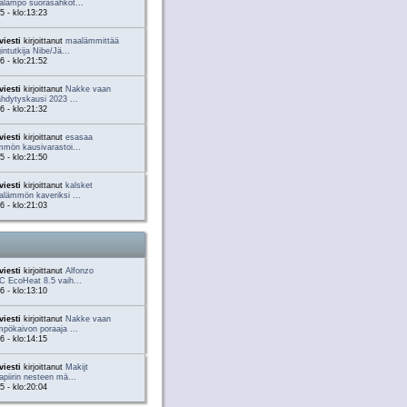
alämpö suorasähköt...
5 - klo:13:23
viesti
kirjoittanut
maalämmittää
intutkija Nibe/Jä...
6 - klo:21:52
viesti
kirjoittanut
Nakke vaan
hdytyskausi 2023 ...
6 - klo:21:32
viesti
kirjoittanut
esasaa
mön kausivarastoi...
5 - klo:21:50
viesti
kirjoittanut
kalsket
lämmön kaveriksi ...
6 - klo:21:03
viesti
kirjoittanut
Alfonzo
C EcoHeat 8.5 vaih...
6 - klo:13:10
viesti
kirjoittanut
Nakke vaan
pökaivon poraaja ...
6 - klo:14:15
viesti
kirjoittanut
Makijt
piirin nesteen mä...
5 - klo:20:04