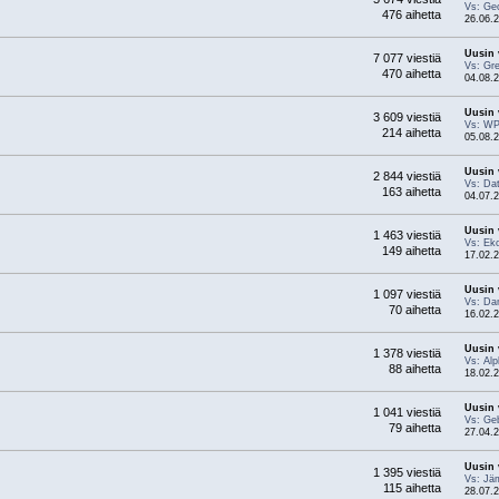
Vs: Geo
476 aihetta
26.06.2
Uusin 
7 077 viestiä
Vs: Gre
470 aihetta
04.08.2
Uusin 
3 609 viestiä
Vs: WPF
214 aihetta
05.08.2
Uusin 
2 844 viestiä
Vs: Da
163 aihetta
04.07.2
Uusin 
1 463 viestiä
Vs: Ek
149 aihetta
17.02.2
Uusin 
1 097 viestiä
Vs: Dan
70 aihetta
16.02.2
Uusin 
1 378 viestiä
Vs: Al
88 aihetta
18.02.2
Uusin 
1 041 viestiä
Vs: Geb
79 aihetta
27.04.2
Uusin 
1 395 viestiä
Vs: Jäm
115 aihetta
28.07.2