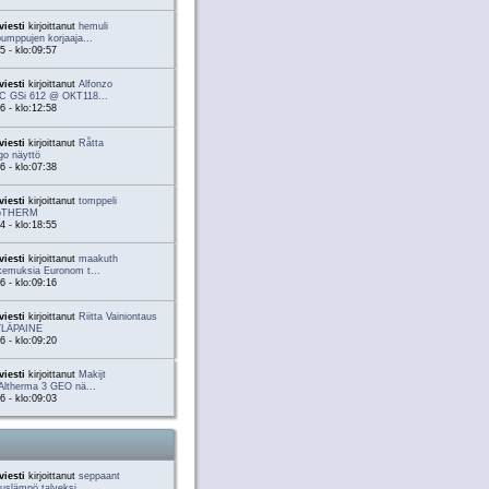
viesti
kirjoittanut
hemuli
umppujen korjaaja...
5 - klo:09:57
viesti
kirjoittanut
Alfonzo
C GSi 612 @ OKT118...
6 - klo:12:58
viesti
kirjoittanut
Råtta
go näyttö
6 - klo:07:38
viesti
kirjoittanut
tomppeli
eoTHERM
4 - klo:18:55
viesti
kirjoittanut
maakuth
kemuksia Euronom t...
6 - klo:09:16
viesti
kirjoittanut
Riitta Vainiontaus
YLÄPAINE
6 - klo:09:20
viesti
kirjoittanut
Makijt
Altherma 3 GEO nä...
6 - klo:09:03
viesti
kirjoittanut
seppaant
uslämpö talveksi