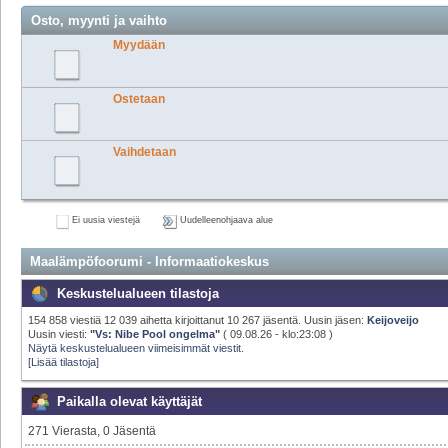
Osto, myynti ja vaihto
Myydään
Ostetaan
Vaihdetaan
Ei uusia viestejä
Uudelleenohjaava alue
Maalämpöfoorumi - Informaatiokeskus
Keskustelualueen tilastoja
154 858 viestiä 12 039 aihetta kirjoittanut 10 267 jäsentä. Uusin jäsen:
Keijoveijo
Uusin viesti:
"
Vs: Nibe Pool ongelma
"
( 09.08.26 - klo:23:08 )
Näytä keskustelualueen viimeisimmät viestit.
[Lisää tilastoja]
Paikalla olevat käyttäjät
271 Vierasta, 0 Jäsentä