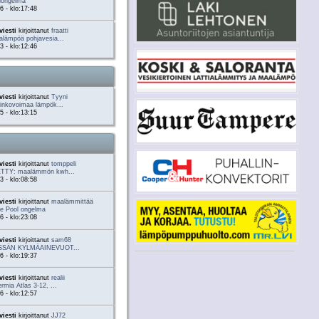
inongelma
6 - klo:17:48
viesti
kirjoittanut
fraatti
alämpöä pohjavesia...
3 - klo:12:46
viesti
kirjoittanut
Tyyni
inkovoimaa lämpök...
5 - klo:13:15
viesti
kirjoittanut
tomppeli
TTY: maalämmön kwh...
3 - klo:08:58
viesti
kirjoittanut
maalämmittää
be Pool ongelma
6 - klo:23:08
viesti
kirjoittanut
sam68
ÄSSÄN KYLMÄAINEVUOT...
6 - klo:19:37
viesti
kirjoittanut
realii
rmia Atlas 3-12, ...
6 - klo:12:57
viesti
kirjoittanut
JJ72