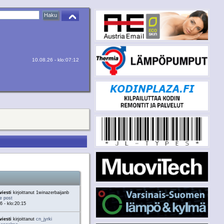
10.08.26 - klo:07:12
viesti
kirjoittanut 1winazerbaijanb
he post
6 - klo:20:15
viesti
kirjoittanut
cn_jyrki