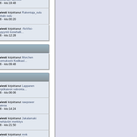
6 - klo:19:48
viesti
kirjoittanut
Rakentaja_oulu
talo oulu
6 - klo:00:20
viesti
kirjoittanut
-NoViisi-
spyyntö konehalli...
6 - klo:12:28
viesti
kirjoittanut
Morchen
emukseni Kodikasl...
6 - klo:09:48
viesti
kirjoittanut
Lappanen
pökaivon valvonta...
6 - klo:06:06
viesti
kirjoittanut
rawpower
aivoa
6 - klo:14:24
viesti
kirjoittanut
Jakalamaki
nehäviön merkitys
6 - klo:21:50
viesti
kirjoittanut
mnk